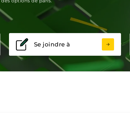
 des options de paris.
Se joindre à