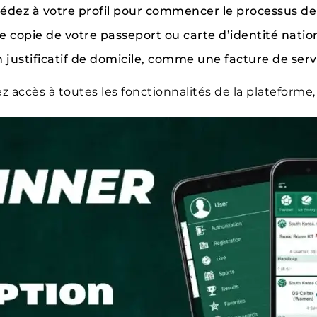
édez à votre profil pour commencer le processus de 
 copie de votre passeport ou carte d’identité natio
 justificatif de domicile, comme une facture de serv
ccès à toutes les fonctionnalités de la plateforme, y