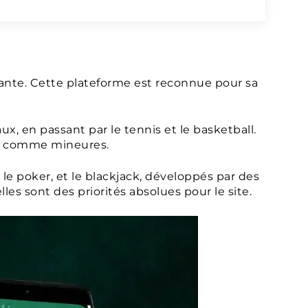
sante. Cette plateforme est reconnue pour sa
ux, en passant par le tennis et le basketball.
res comme mineures.
le poker, et le blackjack, développés par des
es sont des priorités absolues pour le site.