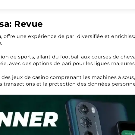
sa: Revue
offre une expérience de pari diversifiée et enrichis
e
.
ion de sports, allant du football aux courses de cheva
tée, avec des options de pari pour les ligues majeu
 des jeux de casino comprenant les machines à sous, 
s transactions et la protection des données personnell