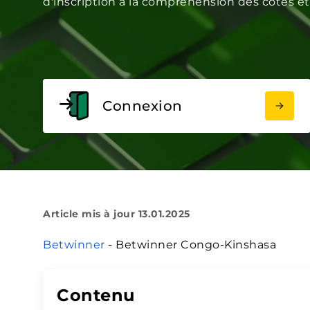
d'inscription à la compréhension des cotes et
Connexion
Article mis à jour 13.01.2025
Betwinner
-
Betwinner Congo-Kinshasa
Contenu