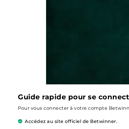
Guide rapide pour se connect
Pour vous connecter à votre compte Betwinner
Accédez au site officiel de Betwinner.