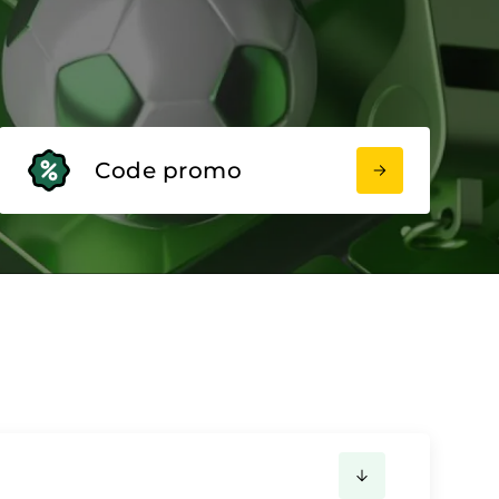
Code promo