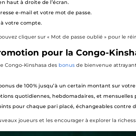
n haut à droite de l’écran.
dresse e-mail et votre mot de passe.
 à votre compte.
uvez cliquer sur « Mot de passe oublié » pour le réini
romotion pour la Congo-Kinsh
 de Congo-Kinshasa des
bonus
de bienvenue attrayant
bonus de 100% jusqu’à un certain montant sur votre
motions quotidiennes, hebdomadaires, et mensuelles
ints pour chaque pari placé, échangeables contre de
ouveaux joueurs et les encourager à explorer la riche