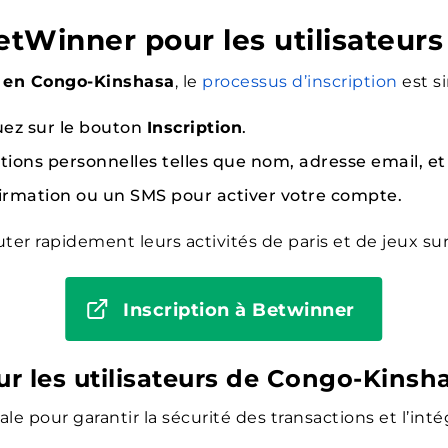
etWinner pour les utilisateur
 en Congo-Kinshasa
, le
processus d’inscription
est s
quez sur le bouton
Inscription
.
tions personnelles telles que nom, adresse email, 
firmation ou un SMS pour activer votre compte.
er rapidement leurs activités de paris et de jeux sur
Inscription à Betwinner
ur les utilisateurs de Congo-Kinsh
le pour garantir la sécurité des transactions et l’int