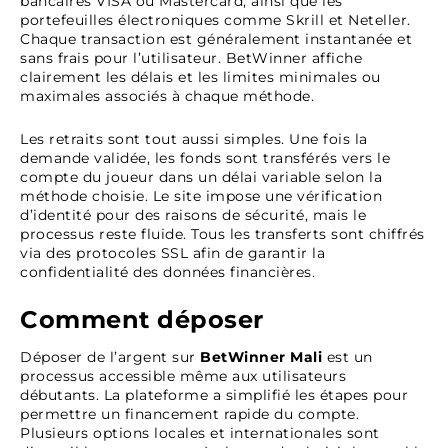
bancaires VISA ou Mastercard, ainsi que les
portefeuilles électroniques comme Skrill et Neteller.
Chaque transaction est généralement instantanée et
sans frais pour l’utilisateur. BetWinner affiche
clairement les délais et les limites minimales ou
maximales associés à chaque méthode.
Les retraits sont tout aussi simples. Une fois la
demande validée, les fonds sont transférés vers le
compte du joueur dans un délai variable selon la
méthode choisie. Le site impose une vérification
d’identité pour des raisons de sécurité, mais le
processus reste fluide. Tous les transferts sont chiffrés
via des protocoles SSL afin de garantir la
confidentialité des données financières.
Comment déposer
Déposer de l’argent sur
BetWinner Mali
est un
processus accessible même aux utilisateurs
débutants. La plateforme a simplifié les étapes pour
permettre un financement rapide du compte.
Plusieurs options locales et internationales sont