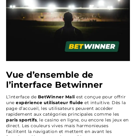
Vue d’ensemble de
l’interface Betwinner
L’interface de
BetWinner Mali
est conçue pour offrir
une
expérience utilisateur fluide
et intuitive. Dès la
page d’accueil, les utilisateurs peuvent accéder
rapidement aux catégories principales comme les
paris sportifs
, le casino en ligne, ou encore les jeux en
direct. Les couleurs vives mais harmonieuses
facilitent la navigation et mettent en avant les