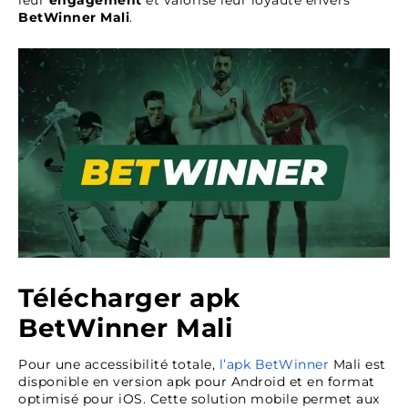
leur
engagement
et valorise leur loyauté envers
BetWinner Mali
.
Télécharger apk
BetWinner Mali
Pour une accessibilité totale,
l’apk BetWinner
Mali est
disponible en version apk pour Android et en format
optimisé pour iOS. Cette solution mobile permet aux