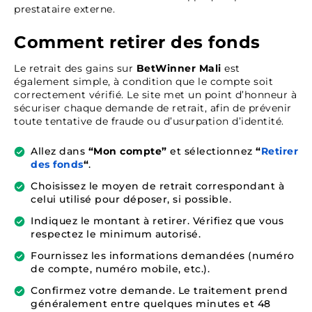
prestataire externe.
Comment retirer des fonds
Le retrait des gains sur
BetWinner Mali
est
également simple, à condition que le compte soit
correctement vérifié. Le site met un point d’honneur à
sécuriser chaque demande de retrait, afin de prévenir
toute tentative de fraude ou d’usurpation d’identité.
Allez dans
“Mon compte”
et sélectionnez
“
Retirer
des fonds
“
.
Choisissez le moyen de retrait correspondant à
celui utilisé pour déposer, si possible.
Indiquez le montant à retirer. Vérifiez que vous
respectez le minimum autorisé.
Fournissez les informations demandées (numéro
de compte, numéro mobile, etc.).
Confirmez votre demande. Le traitement prend
généralement entre quelques minutes et 48