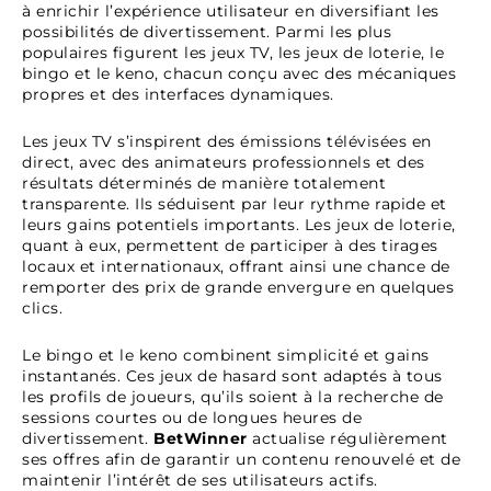
à enrichir l’expérience utilisateur en diversifiant les
possibilités de divertissement. Parmi les plus
populaires figurent les jeux TV, les jeux de loterie, le
bingo et le keno, chacun conçu avec des mécaniques
propres et des interfaces dynamiques.
Les jeux TV s’inspirent des émissions télévisées en
direct, avec des animateurs professionnels et des
résultats déterminés de manière totalement
transparente. Ils séduisent par leur rythme rapide et
leurs gains potentiels importants. Les jeux de loterie,
quant à eux, permettent de participer à des tirages
locaux et internationaux, offrant ainsi une chance de
remporter des prix de grande envergure en quelques
clics.
Le bingo et le keno combinent simplicité et gains
instantanés. Ces jeux de hasard sont adaptés à tous
les profils de joueurs, qu’ils soient à la recherche de
sessions courtes ou de longues heures de
divertissement.
BetWinner
actualise régulièrement
ses offres afin de garantir un contenu renouvelé et de
maintenir l’intérêt de ses utilisateurs actifs.