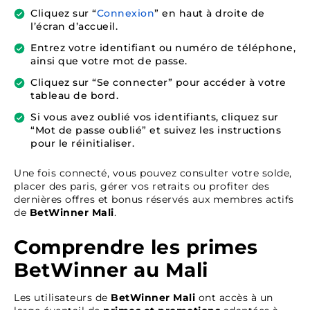
Cliquez sur “
Connexion
” en haut à droite de
l’écran d’accueil.
Entrez votre identifiant ou numéro de téléphone,
ainsi que votre mot de passe.
Cliquez sur “Se connecter” pour accéder à votre
tableau de bord.
Si vous avez oublié vos identifiants, cliquez sur
“Mot de passe oublié” et suivez les instructions
pour le réinitialiser.
Une fois connecté, vous pouvez consulter votre solde,
placer des paris, gérer vos retraits ou profiter des
dernières offres et bonus réservés aux membres actifs
de
BetWinner Mali
.
Comprendre les primes
BetWinner au Mali
Les utilisateurs de
BetWinner Mali
ont accès à un