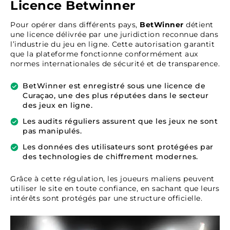
Licence Betwinner
Pour opérer dans différents pays,
BetWinner
détient
une licence délivrée par une juridiction reconnue dans
l’industrie du jeu en ligne. Cette autorisation garantit
que la plateforme fonctionne conformément aux
normes internationales de sécurité et de transparence.
BetWinner est enregistré sous une licence de
Curaçao, une des plus réputées dans le secteur
des jeux en ligne.
Les audits réguliers assurent que les jeux ne sont
pas manipulés.
Les données des utilisateurs sont protégées par
des technologies de chiffrement modernes.
Grâce à cette régulation, les joueurs maliens peuvent
utiliser le site en toute confiance, en sachant que leurs
intérêts sont protégés par une structure officielle.