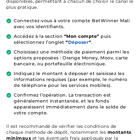
disponibles, permettant à chacun de choisir le canal le
plus pratique.
Connectez-vous à votre compte BetWinner Mali
avec vos identifiants.
Accédez à la section
“Mon compte”
puis
sélectionnez l’onglet
“
Déposer
“
.
Choisissez une méthode de paiement parmi les
options proposées : Orange Money, Moov, carte
bancaire, ou portefeuille électronique.
Indiquez le montant à déposer et saisissez les
informations requises (par exemple, le numéro
de téléphone pour les services mobiles).
Confirmez l’opération. La transaction est
généralement instantanée, et les fonds
apparaissent immédiatement dans le solde de
votre compte.
Il est recommandé de vérifier les conditions de
chaque méthode de dépôt, notamment les
montants
minimaux
et les éventuels frais appliqués par le