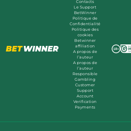
Contacts
Le Support
BetWinner
Politique de
Confidentialité
Politique des
cookies
Betwinner
affiliation
A propos de
l’auteur
A propos de
l’auteur
Responsible
Gambling
Customer
Support
Account
Verification
Payments