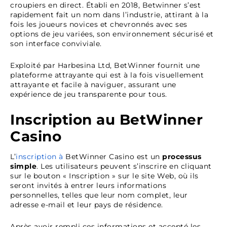
croupiers en direct. Établi en 2018, Betwinner s’est
rapidement fait un nom dans l’industrie, attirant à la
fois les joueurs novices et chevronnés avec ses
options de jeu variées, son environnement sécurisé et
son interface conviviale.
Exploité par Harbesina Ltd, BetWinner fournit une
plateforme attrayante qui est à la fois visuellement
attrayante et facile à naviguer, assurant une
expérience de jeu transparente pour tous.
Inscription au BetWinner
Casino
L’
inscription à
BetWinner Casino est un
processus
simple
. Les utilisateurs peuvent s’inscrire en cliquant
sur le bouton « Inscription » sur le site Web, où ils
seront invités à entrer leurs informations
personnelles, telles que leur nom complet, leur
adresse e-mail et leur pays de résidence.
Après avoir rempli ces informations et accepté les