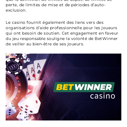
perte, de limites de mise et de périodes d’auto-
exclusion.
Le casino fournit également des liens vers des
organisations d’aide professionnelle pour les joueurs
qui ont besoin de soutien. Cet engagement en faveur
du jeu responsable souligne la volonté de BetWinner
de veiller au bien-être de ses joueurs.