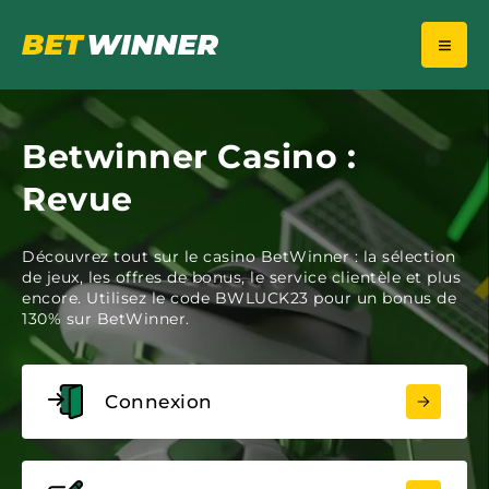
Betwinner Casino :
Revue
Découvrez tout sur le casino BetWinner : la sélection
de jeux, les offres de bonus, le service clientèle et plus
encore. Utilisez le code BWLUCK23 pour un bonus de
130% sur BetWinner.
Connexion