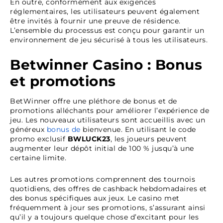
En outre, conformément aux exigences
réglementaires, les utilisateurs peuvent également
être invités à fournir une preuve de résidence.
L’ensemble du processus est conçu pour garantir un
environnement de jeu sécurisé à tous les utilisateurs.
Betwinner Casino : Bonus
et promotions
BetWinner offre une pléthore de bonus et de
promotions alléchants pour améliorer l’expérience de
jeu. Les nouveaux utilisateurs sont accueillis avec un
généreux
bonus de
bienvenue. En utilisant le code
promo exclusif
BWLUCK23
, les joueurs peuvent
augmenter leur dépôt initial de 100 % jusqu’à une
certaine limite.
Les autres promotions comprennent des tournois
quotidiens, des offres de cashback hebdomadaires et
des bonus spécifiques aux jeux. Le casino met
fréquemment à jour ses promotions, s’assurant ainsi
qu’il y a toujours quelque chose d’excitant pour les