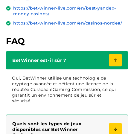
https://bet-winner-live.com/en/best-yandex-
money-casinos/
https://bet-winner-live.com/en/casinos-nordea/
FAQ
BetWinner est-il sûr ?
Oui, BetWinner utilise une technologie de
cryptage avancée et détient une licence de la
réputée Curacao eGaming Commission, ce qui
garantit un environnement de jeu sûr et
sécurisé.
Quels sont les types de jeux
disponibles sur BetWinner