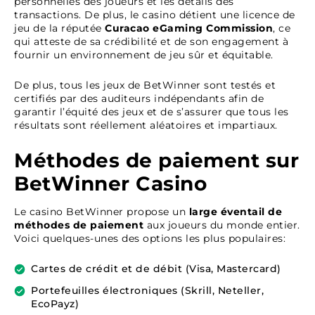
personnelles des joueurs et les détails des
transactions. De plus, le casino détient une licence de
jeu de la réputée
Curacao eGaming Commission
, ce
qui atteste de sa crédibilité et de son engagement à
fournir un environnement de jeu sûr et équitable.
De plus, tous les jeux de BetWinner sont testés et
certifiés par des auditeurs indépendants afin de
garantir l’équité des jeux et de s’assurer que tous les
résultats sont réellement aléatoires et impartiaux.
Méthodes de paiement sur
BetWinner Casino
Le casino BetWinner propose un
large éventail de
méthodes de paiement
aux joueurs du monde entier.
Voici quelques-unes des options les plus populaires:
Cartes de crédit et de débit (Visa, Mastercard)
Portefeuilles électroniques (Skrill, Neteller,
EcoPayz)