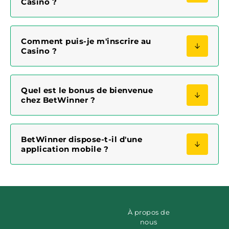
Casino ?
Comment puis-je m'inscrire au
Casino ?
Quel est le bonus de bienvenue
chez BetWinner ?
BetWinner dispose-t-il d'une
application mobile ?
À propos de
nous