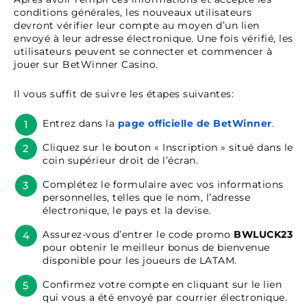
conditions générales, les nouveaux utilisateurs
devront vérifier leur compte au moyen d’un lien
envoyé à leur adresse électronique. Une fois vérifié, les
utilisateurs peuvent se connecter et commencer à
jouer sur BetWinner Casino.
Il vous suffit de suivre les étapes suivantes:
Entrez dans la
page officielle de BetWinner
.
Cliquez sur le bouton « Inscription » situé dans le
coin supérieur droit de l’écran.
Complétez le formulaire avec vos informations
personnelles, telles que le nom, l’adresse
électronique, le pays et la devise.
Assurez-vous d’entrer le code promo
BWLUCK23
pour obtenir le meilleur bonus de bienvenue
disponible pour les joueurs de LATAM.
Confirmez votre compte en cliquant sur le lien
qui vous a été envoyé par courrier électronique.