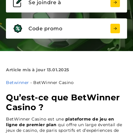
Se joindre à
Code promo
Article mis à jour 13.01.2025
Betwinner
-
BetWinner Casino
Qu’est-ce que BetWinner
Casino ?
BetWinner Casino est une
plateforme de jeu en
ligne de premier plan
qui offre un large éventail de
jeux de casino, de paris sportifs et d’expériences de