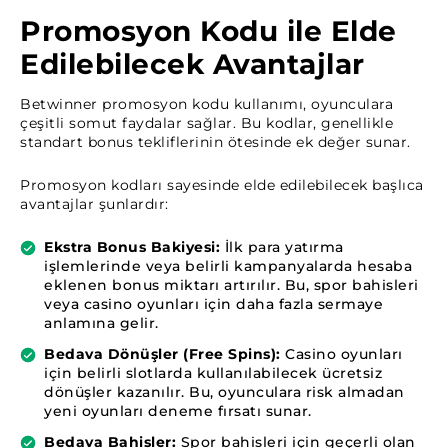
Promosyon Kodu ile Elde
Edilebilecek Avantajlar
Betwinner promosyon kodu kullanımı, oyunculara
çeşitli somut faydalar sağlar. Bu kodlar, genellikle
standart bonus tekliflerinin ötesinde ek değer sunar.
Promosyon kodları sayesinde elde edilebilecek başlıca
avantajlar şunlardır:
Ekstra Bonus Bakiyesi:
İlk para yatırma
işlemlerinde veya belirli kampanyalarda hesaba
eklenen bonus miktarı artırılır. Bu, spor bahisleri
veya casino oyunları için daha fazla sermaye
anlamına gelir.
Bedava Dönüşler (Free Spins):
Casino oyunları
için belirli slotlarda kullanılabilecek ücretsiz
dönüşler kazanılır. Bu, oyunculara risk almadan
yeni oyunları deneme fırsatı sunar.
Bedava Bahisler:
Spor bahisleri için geçerli olan