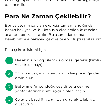
da önemlidir.
Para Ne Zaman Çekilebilir?
Bonus çevrim şartları eksiksiz tamamlandığında,
bonus bakiyesi ve bu bonusla elde edilen kazançlar
ana hesabınıza aktarılır. Bu aşamadan sonra,
hesabınızdaki bakiyeyi çekme talebi oluşturabilirsiniz.
Para çekme işlemi için:
Hesabınızın doğrulanmış olması gerekir (kimlik
ve adres onayı).
Tüm bonus çevrim şartlarının karşılandığından
emin olun.
Betwinner’ın sunduğu çeşitli para çekme
yöntemlerinden size uygun olanı seçin.
Çekmek istediğiniz miktarı girerek talebinizi
oluşturun.