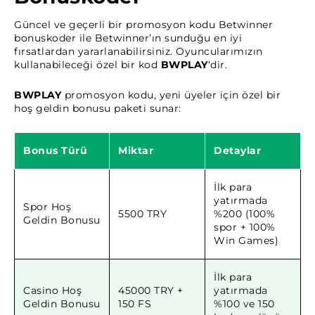
Güncel ve geçerli bir promosyon kodu Betwinner
bonuskoder ile Betwinner’ın sunduğu en iyi
fırsatlardan yararlanabilirsiniz. Oyuncularımızın
kullanabileceği özel bir kod
BWPLAY
‘dir.
BWPLAY
promosyon kodu, yeni üyeler için özel bir
hoş geldin bonusu paketi sunar:
Bonus Türü
Miktar
Detaylar
İlk para
yatırmada
Spor Hoş
5500 TRY
%200 (100%
Geldin Bonusu
spor + 100%
Win Games)
İlk para
Casino Hoş
45000 TRY +
yatırmada
Geldin Bonusu
150 FS
%100 ve 150