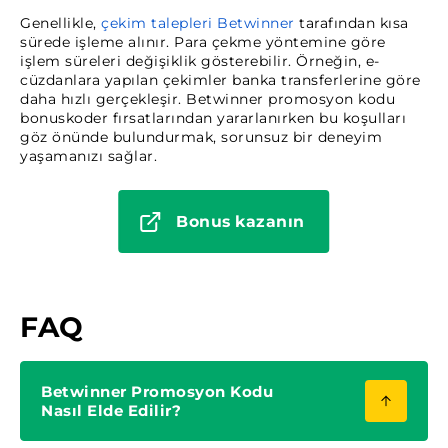
Genellikle,
çekim talepleri Betwinner
tarafından kısa
sürede işleme alınır. Para çekme yöntemine göre
işlem süreleri değişiklik gösterebilir. Örneğin, e-
cüzdanlara yapılan çekimler banka transferlerine göre
daha hızlı gerçekleşir. Betwinner promosyon kodu
bonuskoder fırsatlarından yararlanırken bu koşulları
göz önünde bulundurmak, sorunsuz bir deneyim
yaşamanızı sağlar.
Bonus kazanın
FAQ
Betwinner Promosyon Kodu
Nasıl Elde Edilir?