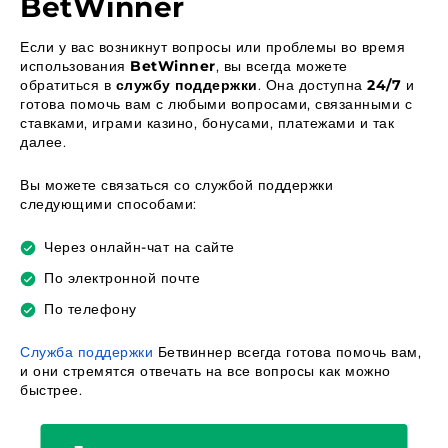
BetWinner
Если у вас возникнут вопросы или проблемы во время
использования
BetWinner
, вы всегда можете
обратиться в
службу поддержки
. Она доступна
24/7
и
готова помочь вам с любыми вопросами, связанными с
ставками, играми казино, бонусами, платежами и так
далее.
Вы можете связаться со службой поддержки
следующими способами:
Через онлайн-чат на сайте
По электронной почте
По телефону
Служба поддержки
Бетвиннер всегда готова помочь вам,
и они стремятся отвечать на все вопросы как можно
быстрее.