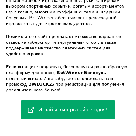
онлайн-ставок и игр в казино в Беларуси. С широким
выбором спортивных событий, богатым ассортиментом
игр в казино, высокими коэффициентами и щедрыми
бонусами, BetWinner обеспечивает превосходный
игровой опыт для игроков всех уровней.
Помимо этого, сайт предлагает множество вариантов
ставок на киберспорт и виртуальный спорт, а также
поддерживает множество платежных систем для
удобства игроков.
Если вы ищете надежную, безопасную и разнообразную
платформу для ставок,
BetWinner Беларусь
—
отличный выбор. И не забудьте использовать наш
промокод
BWLUCK23
при регистрации для получения
дополнительного бонуса!
Играй и выигрывай сегодня!