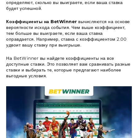
определяют, сколько вы выиграете, если ваша ставка
будет успешной.
Коэффициенты на BetWinner
вычисляются на основе
вероятности исхода события. Чем выше коэффициент,
тем больше вы выиграете, если ваша ставка
оправдается. Например, ставка с коэффициентом 2.00
удвоит вашу ставку при выигрыше.
На BetWinner вы найдете коэффициенты на все
доступные ставки. Это позволяет вам сравнивать разные
ставки и выбирать те, которые предлагают наиболее
выгодные условия.