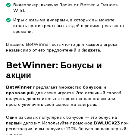
Видеопокер, включая Jacks or Better и Deuces
Wild.
Игры с живыми дилерами, в которых вы можете
играть против реальных людей в режиме реального
времени.
В казино BetWinner есть что-то для каждого игрока,
независимо от его предпочтений и бюджета.
BetWinner: Бонусы и
акции
BetWinner
предлагает множество
бонусов и
промоакций
для своих игроков. Это отличный способ
получить дополнительные средства для ставок или
просто увеличить свои шансы на выигрыш.
Один из самых популярных бонусов — это бонус на
первый депозит. Используйте промо-код
BWLUCK23
при
регистрации, и вы получите 130% бонуса на ваш первый
депозит.