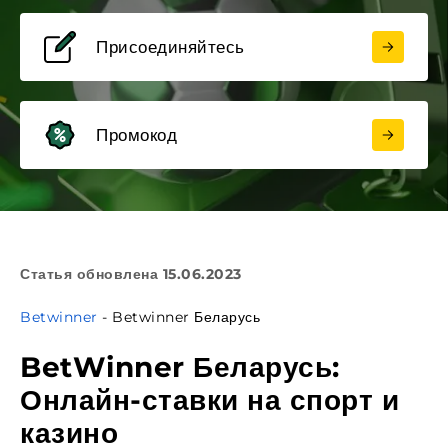
Присоединяйтесь
Промокод
Статья обновлена 15.06.2023
Betwinner
-
Betwinner Беларусь
BetWinner Беларусь:
Онлайн-ставки на спорт и
казино