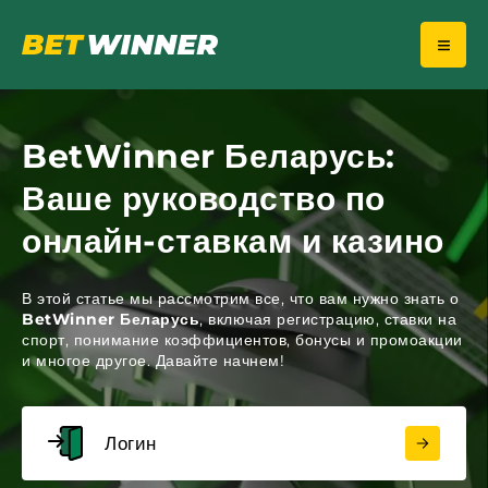
BetWinner Беларусь:
Ваше руководство по
онлайн-ставкам и казино
В этой статье мы рассмотрим все, что вам нужно знать о
BetWinner Беларусь
, включая регистрацию, ставки на
спорт, понимание коэффициентов, бонусы и промоакции
и многое другое. Давайте начнем!
Логин