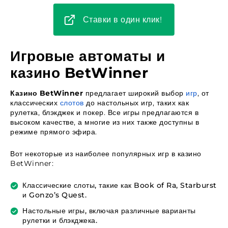
Ставки в один клик!
Игровые автоматы и
казино BetWinner
Казино BetWinner
предлагает широкий выбор
игр
, от
классических
слотов
до настольных игр, таких как
рулетка, блэкджек и покер. Все игры предлагаются в
высоком качестве, а многие из них также доступны в
режиме прямого эфира.
Вот некоторые из наиболее популярных игр в казино
BetWinner:
Классические слоты, такие как Book of Ra, Starburst
и Gonzo’s Quest.
Настольные игры, включая различные варианты
рулетки и блэкджека.