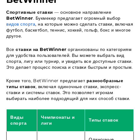
Спортивные ставки
— основное направление
BetWinner
. Букмекер предлагает огромный выбор
видов спорта
, на которые можно сделать ставки, включая
футбол, баскетбол, теннис, хоккей, гольф, бокс и многое
другое.
Все
ставки на BetWinner
организованы по категориям
для удобства пользователей. Вы можете выбрать вид
спорта, лигу или турнир, и увидеть все доступные ставки.
Это делает процесс поиска и ставки быстрым и простым.
Кроме того, BetWinner предлагает
разнообразные
типы ставок
, включая одиночные ставки, экспресс-
ставки и системы ставок. Это позволяет игрокам
выбирать наиболее подходящий для них способ ставки.
Виды
Чемпионаты и
Типы ставок
спорта
лиги
Одиночные,