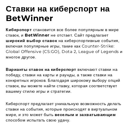
Ставки на киберспорт на
BetWinner
Киберспорт
становится все более популярным в мире
ставок, и
BetWinner
не отстает. Сайт предлагает
широкий выбор ставок
на киберспортивные события,
включая популярные игры, такие как Counter-Strike:
Global Offensive (CS:GO), Dota 2, League of Legends и
многое другое.
Варианты ставок на киберспорт
включают ставки на
победу, ставки на карты и раунды, а также ставки на
конкретных игроков. Благодаря широкому выбору опций
ставок, вы можете найти ставку, которая соответствует
вашему стилю игры и стратегии.
Киберспорт предлагает уникальную возможность делать
ставки на события, которые происходят в виртуальном
мире, и это может быть
веселым и захватывающим
способом испытать свою удачу.